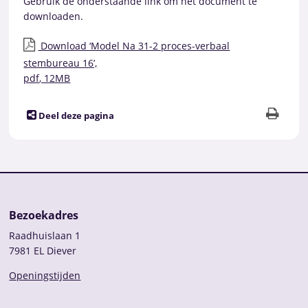
Gebruik de onderstaande link om het document te
downloaden.
Download ‘Model Na 31-2 proces-verbaal
stembureau 16’,
pdf
, 12MB
Deel deze pagina
Bezoekadres
Raadhuislaan 1
7981 EL Diever
Openingstijden