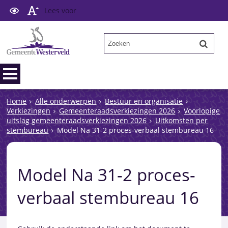
Lees voor
Home
Alle onderwerpen
Bestuur en organisatie
Verkiezingen
Gemeenteraadsverkiezingen 2026
Voorlopige
uitslag gemeenteraadsverkiezingen 2026
Uitkomsten per
stembureau
Model Na 31-2 proces-verbaal stembureau 16
Model Na 31-2 proces-
verbaal stembureau 16