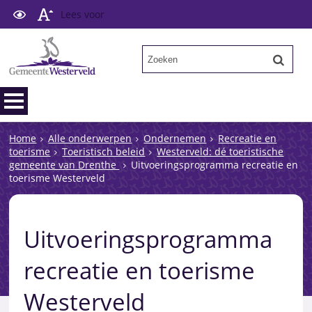
Lees voor
Home
Alle onderwerpen
Ondernemen
Recreatie en
toerisme
Toeristisch beleid
Westerveld: dé toeristische
gemeente van Drenthe
Uitvoeringsprogramma recreatie en
toerisme Westerveld
Uitvoeringsprogramma
recreatie en toerisme
Westerveld