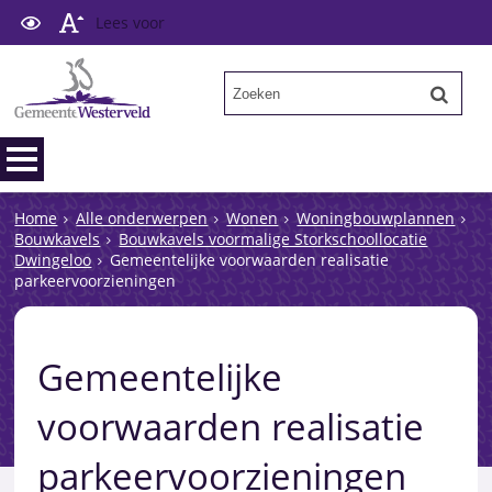
Lees voor
Home
Alle onderwerpen
Wonen
Woningbouwplannen
Bouwkavels
Bouwkavels voormalige Storkschoollocatie
Dwingeloo
Gemeentelijke voorwaarden realisatie
parkeervoorzieningen
Gemeentelijke
voorwaarden realisatie
parkeervoorzieningen