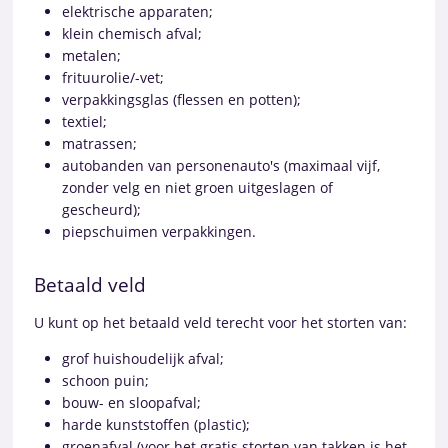
elektrische apparaten;
klein chemisch afval;
metalen;
frituurolie/-vet;
verpakkingsglas (flessen en potten);
textiel;
matrassen;
autobanden van personenauto's (maximaal vijf,
zonder velg en niet groen uitgeslagen of
gescheurd);
piepschuimen verpakkingen.
Betaald veld
U kunt op het betaald veld terecht voor het storten van:
grof huishoudelijk afval;
schoon puin;
bouw- en sloopafval;
harde kunststoffen (plastic);
groenafval (voor het gratis storten van takken is het