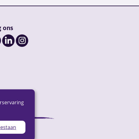
g ons
rservaring
oestaan
ap