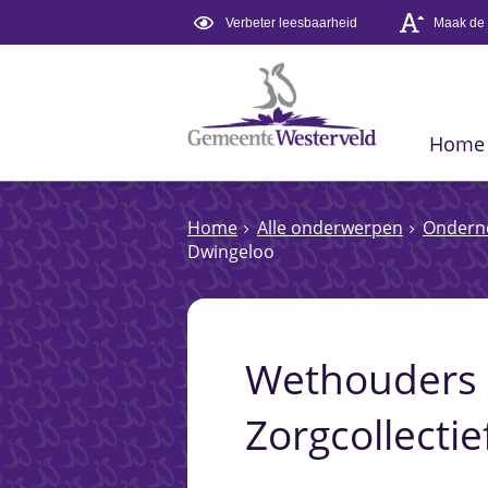
Verbeter leesbaarheid
Maak de t
Home
Home
Alle onderwerpen
Onder
Dwingeloo
Wethouders
Zorgcollecti