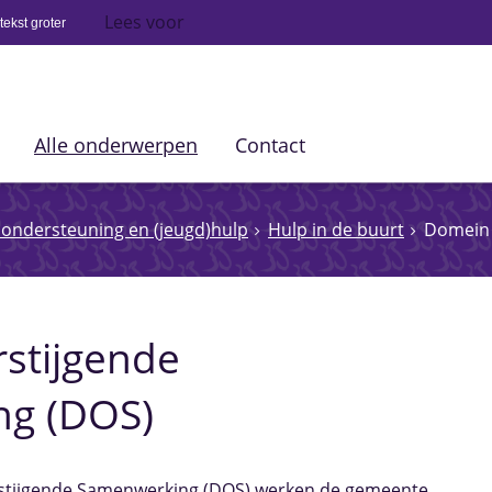
Lees voor
ekst groter
Alle onderwerpen
Contact
, ondersteuning en (jeugd)hulp
Hulp in de buurt
Domein 
stijgende
g (DOS)
stijgende Samenwerking (DOS) werken de gemeente,