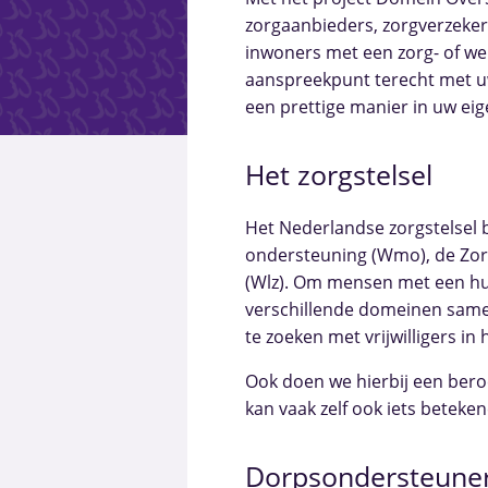
zorgaanbieders, zorgverzeke
inwoners met een zorg- of wel
aanspreekpunt terecht met uw
een prettige manier in uw ei
Het zorgstelsel
Het Nederlandse zorgstelsel 
ondersteuning (Wmo), de Zor
(Wlz). Om mensen met een hu
verschillende domeinen sam
te zoeken met vrijwilligers i
Ook doen we hierbij een ber
kan vaak zelf ook iets beteke
Dorpsondersteuner