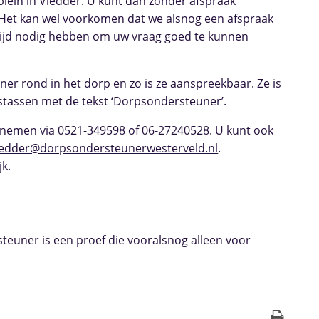
ein in Vledder. U kunt dan zonder afspraak
Het kan wel voorkomen dat we alsnog een afspraak
ijd nodig hebben om uw vraag goed te kunnen
er rond in het dorp en zo is ze aanspreekbaar. Ze is
tstassen met de tekst ‘Dorpsondersteuner’.
pnemen via 0521-349598 of 06-27240528. U kunt ook
vledder@dorpsondersteunerwesterveld.nl
.
k.
teuner is een proef die vooralsnog alleen voor