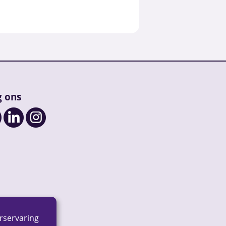
g ons
rservaring