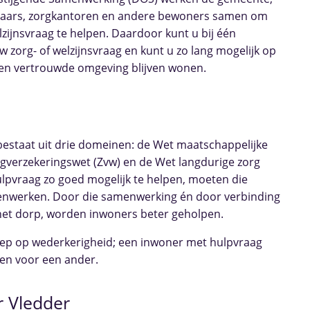
raars, zorgkantoren en andere bewoners samen om
zijnsvraag te helpen. Daardoor kunt u bij één
 zorg- of welzijnsvraag en kunt u zo lang mogelijk op
gen vertrouwde omgeving blijven wonen.
bestaat uit drie domeinen: de Wet maatschappelijke
gverzekeringswet (Zvw) en de Wet langdurige zorg
lpvraag zo goed mogelijk te helpen, moeten die
enwerken. Door die samenwerking én door verbinding
n het dorp, worden inwoners beter geholpen.
oep op wederkerigheid; een inwoner met hulpvraag
nen voor een ander.
 Vledder