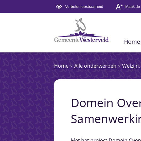
Verbeter leesbaarheid
Maak de t
Home
Home
Alle onderwerpen
Welzijn
Domein Over
Samenwerkin
Met het project Domein Over