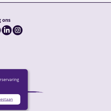
g ons
rservaring
oestaan
ap