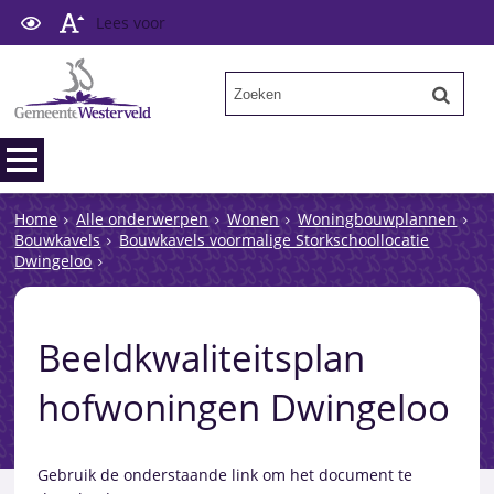
Lees voor
Home
Alle onderwerpen
Wonen
Woningbouwplannen
Bouwkavels
Bouwkavels voormalige Storkschoollocatie
Dwingeloo
Beeldkwaliteitsplan
hofwoningen Dwingeloo
Gebruik de onderstaande link om het document te