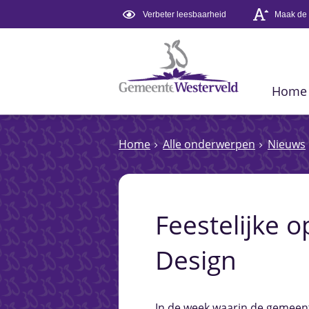
Verbeter leesbaarheid
Maak de t
Home
Home
Alle onderwerpen
Nieuws
Feestelijke o
Design
In de week waarin de gemeent