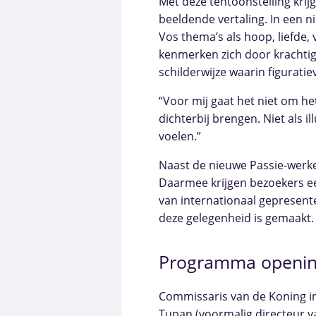
Met deze tentoonstelling krij
beeldende vertaling. In een
Vos thema’s als hoop, liefde, 
kenmerken zich door krachtig
schilderwijze waarin figurat
“Voor mij gaat het niet om het
dichterbij brengen. Niet als ill
voelen.”
Naast de nieuwe Passie-werke
Daarmee krijgen bezoekers een 
van internationaal gepresente
deze gelegenheid is gemaakt
Programma openin
Commissaris van de Koning 
Tupan (voormalig directeur v