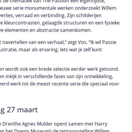
gt de thematiek van The Passion een eigentijdse,
 nieuwe serie monumentale werken onderzoekt Willem
verlies, verraad en verbinding. Zijn schilderijen
e kleurcontrasten, gelaagde structuren en een fysieke
ieve elementen en abstractie samenkomen.
 navertellen van een verhaal,” zegt Vos. “Ik wil Passie
ustratie, maar als ervaring. Iets wat je zelf kunt
n wordt ook een brede selectie eerder werk getoond.
inkijk in verschillende fases van zijn ontwikkeling,
erd werk tot de meest recente serie die speciaal voor
.
g 27 maart
in Drenthe Agnes Mulder opent samen met Harry
an het Drents Museum) de tentoonstelling Willem