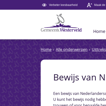
Verbeter leesbaarheid
Maak de t
Home
Home
Alle onderwerpen
Uittreks
Bewijs van 
Een bewijs van Nederlandersch
U kunt het bewijs nodig hebbe
trouwen of voor bepaalde b