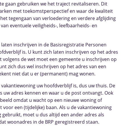
gaan gebruiken we het traject revitaliseren. Dit
parken met toekomstperspectief en waar de kwaliteit
 het tegengaan van verloedering en verdere afglijding
an eventuele veiligheids-, leefbaarheids- en
 laten inschrijven in de Basisregistratie Personen
dverblijf is. U kunt zich laten inschrijven op het adres
t volgens de wet moet een gemeente u inschrijven op
kunt zich dus wel inschrijven op het adres van een
ekent niet dat u er (permanent) mag wonen.
e vakantiewoning uw hoofdverblijf is, dus uw thuis. De
als uw adres kennen en waar u de post ontvangt. Ook
jvoorbeeld omdat u wacht op een nieuwe woning of
t voor een (tijdelijke) baan. Als u de vakantiewoning
g gebruikt, moet u dus altijd een ander adres als
dat woonadres in de BRP geregistreerd staan.