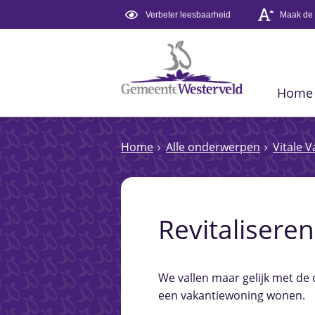
Verbeter leesbaarheid
Maak de t
Home
Home
Alle onderwerpen
Vitale 
Revitaliseren
We vallen maar gelijk met de 
een vakantiewoning wonen.