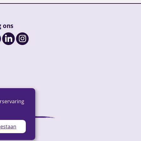
g ons
rservaring
oestaan
ap