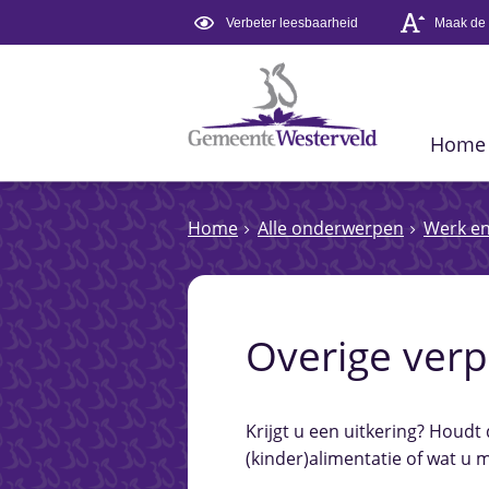
Verbeter leesbaarheid
Maak de t
Home
Home
Alle onderwerpen
Werk e
Overige verp
Krijgt u een uitkering? Houdt
(kinder)alimentatie of wat u m