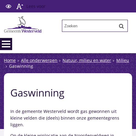
Lees voor
Home
Alle onderwerpen
Natuur, milieu en water
Milieu
Gaswinning
Gaswinning
In de gemeente Westerveld wordt gas gewonnen uit
kleine velden die (deels) binnen onze gemeentegrens
liggen.
Op de kleine winlocatie aan de Noordenveldweg in