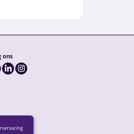
g ons
rservaring