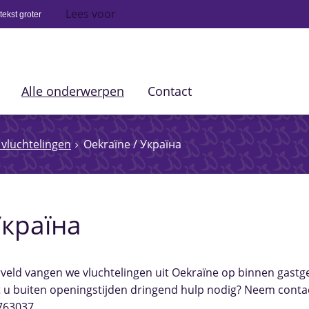
Lees voor
ekst groter
Alle onderwerpen
Contact
vluchtelingen
Oekraïne / Україна
Україна
eld vangen we vluchtelingen uit Oekraïne op binnen gastg
 u buiten openingstijden dringend hulp nodig? Neem contac
763037.