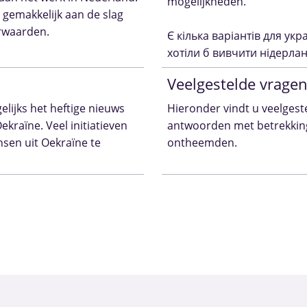
mogelijkheden.
 gemakkelijk aan de slag
rwaarden.
Є кілька варіантів для укр
хотіли б вивчити нідерла
Veelgestelde vrage
elijks het heftige nieuws
Hieronder vindt u veelgest
ekraïne. Veel initiatieven
antwoorden met betrekking
nsen uit Oekraïne te
ontheemden.