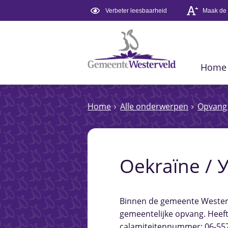
Verbeter leesbaarheid
Maak de t
Home
Home
Alle onderwerpen
Opvang 
Oekraïne / 
Binnen de gemeente Westerv
gemeentelijke opvang. Heeft
calamiteitennummer: 06-55