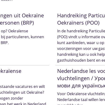
lingen uit Oekraïne
Handreiking Partic
 Personen (BRP)
Oekraïners (POO)
n op? Oekraïense
In de handreiking Particul
 bij particulieren, kunnen
(POO) vindt u informatie o
 BRP.
kunt aanbieden, waar u op
voorzieningen voor uw gast
handreiking kan u ook help
gasthuishouden bent en een
ekraïense
Nederlandse les vo
vluchtelingen / Ур
мови для українсь
staande vacatures en wilt
uchtelingen uit Oekraïne?
Voor Oekraïense vluchtelin
 mogen zonder
Nederlandse taal willen lere
aan het werk in Nederland.