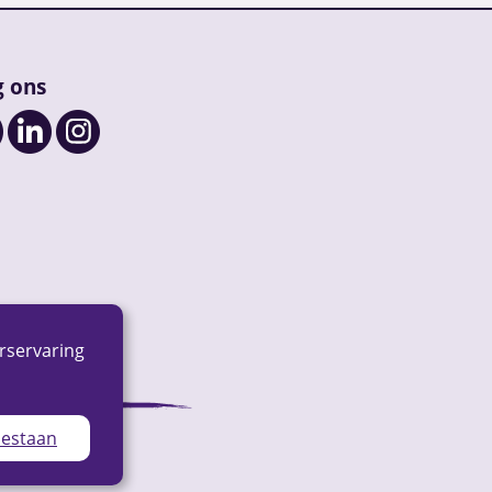
g ons
rservaring
oestaan
ap