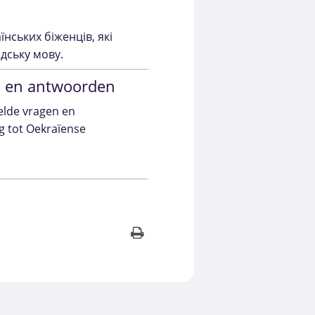
аїнських біженців, які
ндську мову.
n en antwoorden
elde vragen en
 tot Oekraïense