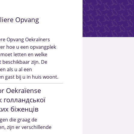
uliere Opvang
iere Opvang Oekraïners
ver hoe u een opvangplek
 moet letten en welke
 beschikbaar zijn. De
en als u al een
 gast bij u in huis woont.
or Oekraïense
ок голландської
ких біженців
gen die graag de
n, zijn er verschillende